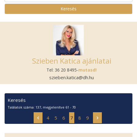
Szieben Katica ajánlatai
Tel:
36 20 8495-
mutasd!
szieben.katica@dh.hu
Keresés
Találatok száma: 137, megjelenítve 61 - 70
4
5
6
7
8
9