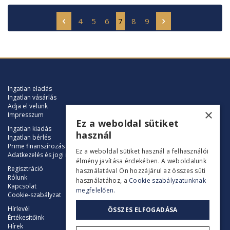
4
5
6
7
8
9
Ingatlan eladás
Ingatlan vásárlás
Adja el velünk
×
Impresszum
Ez a weboldal sütiket
Ingatlan kiadás
használ
Ingatlan bérlés
Prime finanszírozás
Ez a weboldal sütiket használ a felhasználói
Adatkezelés és jogi nyilatkozat
élmény javítása érdekében. A weboldalunk
Regisztráció
használatával Ön hozzájárul az összes süti
Rólunk
használatához, a
Cookie szabályzatunknak
Kapcsolat
megfelelően.
Cookie-szabályzat
Hírlevél
ÖSSZES ELFOGADÁSA
Értékesítőink
Hírek