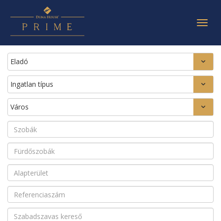
Togg
navig
Eladó
Ingatlan típus
Város