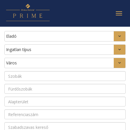
Togg
navig
Eladó
Ingatlan típus
Város