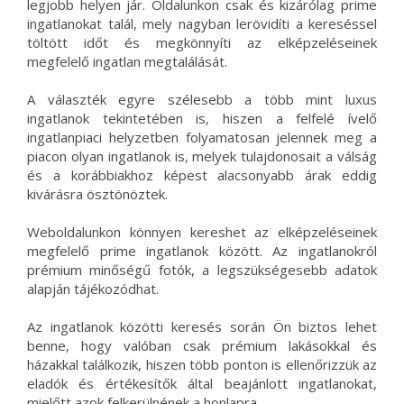
legjobb helyen jár. Oldalunkon csak és kizárólag prime
ingatlanokat talál, mely nagyban lerövidíti a kereséssel
töltött időt és megkönnyíti az elképzeléseinek
megfelelő ingatlan megtalálását.
A választék egyre szélesebb a több mint luxus
ingatlanok tekintetében is, hiszen a felfelé ívelő
ingatlanpiaci helyzetben folyamatosan jelennek meg a
piacon olyan ingatlanok is, melyek tulajdonosait a válság
és a korábbiakhoz képest alacsonyabb árak eddig
kivárásra ösztönöztek.
Weboldalunkon könnyen kereshet az elképzeléseinek
megfelelő prime ingatlanok között. Az ingatlanokról
prémium minőségű fotók, a legszükségesebb adatok
alapján tájékozódhat.
Az ingatlanok közötti keresés során Ön biztos lehet
benne, hogy valóban csak prémium lakásokkal és
házakkal találkozik, hiszen több ponton is ellenőrizzük az
eladók és értékesítők által beajánlott ingatlanokat,
mielőtt azok felkerülnének a honlapra.