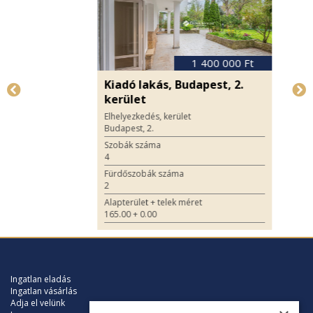
1 400 000 Ft
Kiadó lakás, Budapest, 2.
kerület
Elhelyezkedés, kerület
Budapest, 2.
Szobák száma
4
Fürdőszobák száma
2
Alapterület + telek méret
165.00 + 0.00
2
m
Ingatlan eladás
Ingatlan vásárlás
Adja el velünk