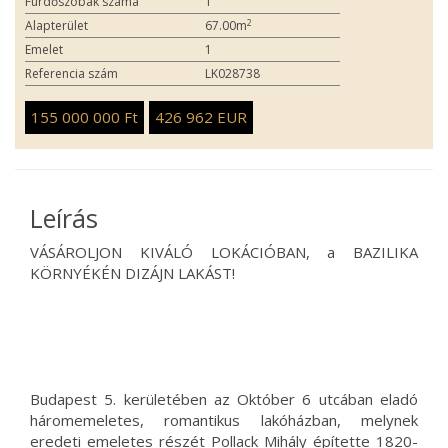
Fürdőszobák száma
1
2
Alapterület
67.00m
Emelet
1
Referencia szám
LK028738
155 000 000 Ft
426 962 EUR
Leírás
VÁSÁROLJON KIVÁLÓ LOKÁCIÓBAN, a BAZILIKA
KÖRNYÉKÉN DIZÁJN LAKÁST!
Budapest 5. kerületében az Október 6 utcában eladó
háromemeletes, romantikus lakóházban, melynek
eredeti emeletes részét Pollack Mihály építette 1820-