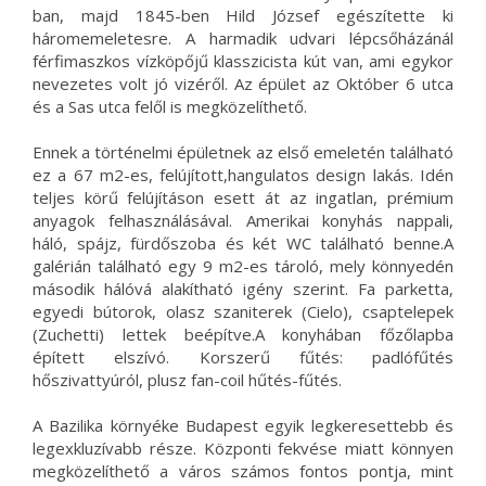
ban, majd 1845-ben Hild József egészítette ki
háromemeletesre. A harmadik udvari lépcsőházánál
férfimaszkos vízköpőjű klasszicista kút van, ami egykor
nevezetes volt jó vizéről. Az épület az Október 6 utca
és a Sas utca felől is megközelíthető.
Ennek a történelmi épületnek az első emeletén található
ez a 67 m2-es, felújított,hangulatos design lakás. Idén
teljes körű felújításon esett át az ingatlan, prémium
anyagok felhasználásával. Amerikai konyhás nappali,
háló, spájz, fürdőszoba és két WC található benne.A
galérián található egy 9 m2-es tároló, mely könnyedén
második hálóvá alakítható igény szerint. Fa parketta,
egyedi bútorok, olasz szaniterek (Cielo), csaptelepek
(Zuchetti) lettek beépítve.A konyhában főzőlapba
épített elszívó. Korszerű fűtés: padlófűtés
hőszivattyúról, plusz fan-coil hűtés-fűtés.
A Bazilika környéke Budapest egyik legkeresettebb és
legexkluzívabb része. Központi fekvése miatt könnyen
megközelíthető a város számos fontos pontja, mint