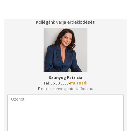
Kollégánk várja érdeklődését!
Szunyog Patricia
mutasd!
Tel:
36 30 5553-
E-mail:
szunyog.patricia@dh.hu