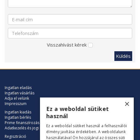
Visszahívást kérek
Küldés
Ingatlan eladás
Ingatlan vásárlás
Adja el velünk
×
Impresszum
Ez a weboldal sütiket
Ingatlan kiadás
használ
Ingatlan bérlés
Prime finanszírozás
Ez a weboldal sütiket használ a felhasználói
Adatkezelés és jogi nyilatkozat
élmény javítása érdekében. A weboldalunk
Regisztráció
használatával Ön hozzájárul az összes süti