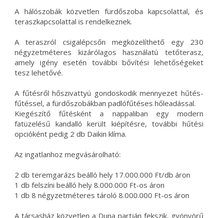
A hálószobák közvetlen fürdőszoba kapcsolattal, és
teraszkapcsolattal is rendelkeznek.
A teraszról csigalépcsőn megközelíthető egy 230
négyzetméteres kizárólagos használatú tetőterasz,
amely igény esetén további bővítési lehetőségeket
tesz lehetővé.
A fűtésről hőszivattyú gondoskodik mennyezet hűtés-
fűtéssel, a fürdőszobákban padlófűtéses hőleadással.
Kiegészítő fűtésként a nappaliban egy modern
fatüzelésű kandalló került kiépítésre, további hűtési
opcióként pedig 2 db Daikin klíma.
Az ingatlanhoz megvásárolható:
2 db teremgarázs beálló hely 17.000.000 Ft/db áron
1 db felszíni beálló hely 8.000.000 Ft-os áron
1 db 8 négyzetméteres tároló 8.000.000 Ft-os áron
A társasház közvetlen a Duna partján fekszik, gyönyörű