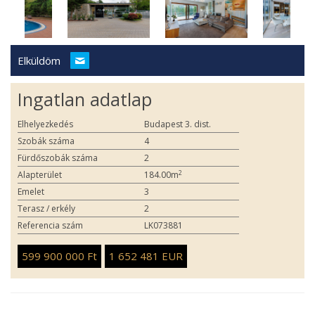
Elküldöm
Ingatlan adatlap
Elhelyezkedés
Budapest 3. dist.
Szobák száma
4
Fürdőszobák száma
2
2
Alapterület
184.00m
Emelet
3
Terasz / erkély
2
Referencia szám
LK073881
599 900 000 Ft
1 652 481 EUR