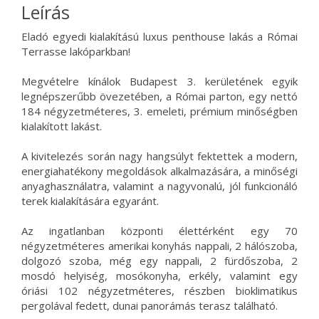
Leírás
Eladó egyedi kialakítású luxus penthouse lakás a Római
Terrasse lakóparkban!
Megvételre kínálok Budapest 3. kerületének egyik
legnépszerűbb övezetében, a Római parton, egy nettó
184 négyzetméteres, 3. emeleti, prémium minőségben
kialakított lakást.
A kivitelezés során nagy hangsúlyt fektettek a modern,
energiahatékony megoldások alkalmazására, a minőségi
anyaghasználatra, valamint a nagyvonalú, jól funkcionáló
terek kialakítására egyaránt.
Az ingatlanban központi élettérként egy 70
négyzetméteres amerikai konyhás nappali, 2 hálószoba,
dolgozó szoba, még egy nappali, 2 fürdőszoba, 2
mosdó helyiség, mosókonyha, erkély, valamint egy
óriási 102 négyzetméteres, részben bioklimatikus
pergolával fedett, dunai panorámás terasz található.