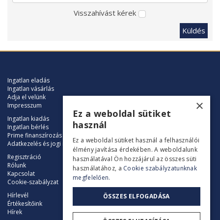
Visszahívást kérek
Küldés
Ingatlan eladás
Ingatlan vásárlás
Adja el velünk
×
Impresszum
Ez a weboldal sütiket
Ingatlan kiadás
használ
Ingatlan bérlés
Prime finanszírozás
Ez a weboldal sütiket használ a felhasználói
Adatkezelés és jogi nyilatkozat
élmény javítása érdekében. A weboldalunk
Regisztráció
használatával Ön hozzájárul az összes süti
Rólunk
használatához, a
Cookie szabályzatunknak
Kapcsolat
megfelelően.
Cookie-szabályzat
Hírlevél
ÖSSZES ELFOGADÁSA
Értékesítőink
Hírek