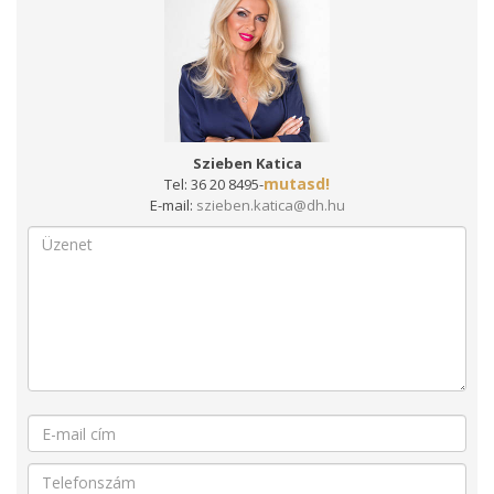
Szieben Katica
mutasd!
Tel:
36 20 8495-
E-mail:
szieben.katica@dh.hu