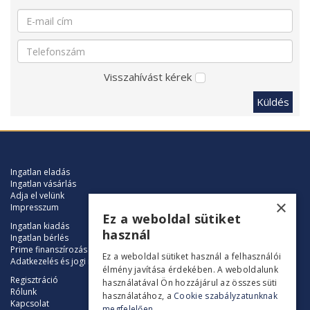
Visszahívást kérek
Küldés
Ingatlan eladás
Ingatlan vásárlás
Adja el velünk
×
Impresszum
Ez a weboldal sütiket
Ingatlan kiadás
használ
Ingatlan bérlés
Prime finanszírozás
Ez a weboldal sütiket használ a felhasználói
Adatkezelés és jogi nyilatkozat
élmény javítása érdekében. A weboldalunk
Regisztráció
használatával Ön hozzájárul az összes süti
Rólunk
használatához, a
Cookie szabályzatunknak
Kapcsolat
megfelelően.