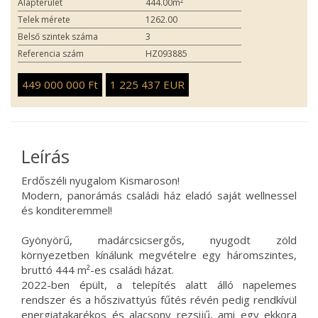
2
Alapterület
444.00m
Telek mérete
1262.00
Belső szintek száma
3
Referencia szám
HZ093885
449 000 000 Ft
1 225 437 EUR
Leírás
Erdőszéli nyugalom Kismaroson!
Modern, panorámás családi ház eladó saját wellnessel
és konditeremmel!
Gyönyörű, madárcsicsergős, nyugodt zöld
környezetben kínálunk megvételre egy háromszintes,
bruttó 444 m²-es családi házat.
2022-ben épült, a telepítés alatt álló napelemes
rendszer és a hőszivattyús fűtés révén pedig rendkívül
energiatakarékos és alacsony rezsijű, ami egy ekkora