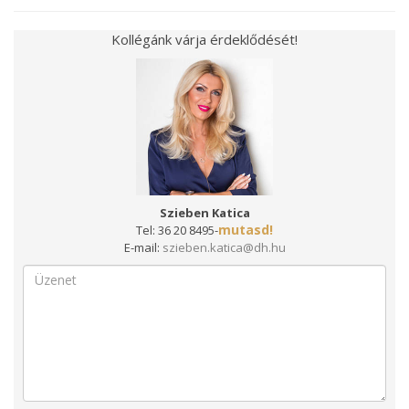
Kollégánk várja érdeklődését!
Szieben Katica
mutasd!
Tel:
36 20 8495-
E-mail:
szieben.katica@dh.hu