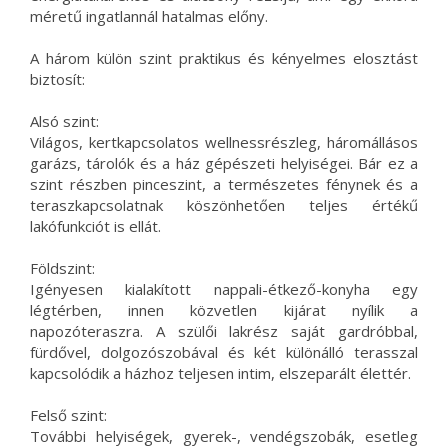
méretű ingatlannál hatalmas előny.
A három külön szint praktikus és kényelmes elosztást
biztosít:
Alsó szint:
Világos, kertkapcsolatos wellnessrészleg, háromállásos
garázs, tárolók és a ház gépészeti helyiségei. Bár ez a
szint részben pinceszint, a természetes fénynek és a
teraszkapcsolatnak köszönhetően teljes értékű
lakófunkciót is ellát.
Földszint:
Igényesen kialakított nappali-étkező-konyha egy
légtérben, innen közvetlen kijárat nyílik a
napozóteraszra. A szülői lakrész saját gardróbbal,
fürdővel, dolgozószobával és két különálló terasszal
kapcsolódik a házhoz teljesen intim, elszeparált élettér.
Felső szint:
További helyiségek, gyerek-, vendégszobák, esetleg