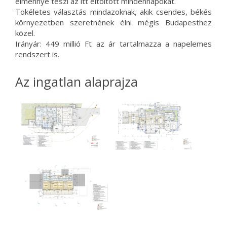
élménnyé teszi az itt eltöltött mindennapokat.
Tökéletes választás mindazoknak, akik csendes, békés
környezetben szeretnének élni mégis Budapesthez
közel.
Irányár: 449 millió Ft az ár tartalmazza a napelemes
rendszert is.
Az ingatlan alaprajza