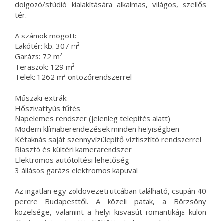
dolgozó/stúdió kialakítására alkalmas, világos, szellős
tér.
A számok mögött:
Lakótér: kb. 307 m²
Garázs: 72 m²
Teraszok: 129 m²
Telek: 1262 m² öntözőrendszerrel
Műszaki extrák:
Hőszivattyús fűtés
Napelemes rendszer (jelenleg telepítés alatt)
Modern klímaberendezések minden helyiségben
Kétaknás saját szennyvízülepítő víztisztító rendszerrel
Riasztó és kültéri kamerarendszer
Elektromos autótöltési lehetőség
3 állásos garázs elektromos kapuval
Az ingatlan egy zöldövezeti utcában található, csupán 40
percre Budapesttől. A közeli patak, a Börzsöny
közelsége, valamint a helyi kisvasút romantikája külön