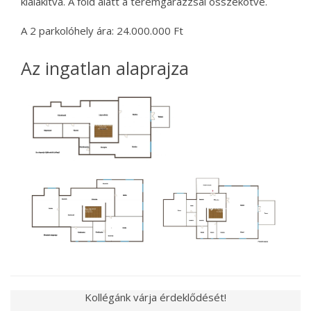
kialakítva. A föld alatt a teremgarázzsal összekötve.
A 2 parkolóhely ára: 24.000.000 Ft
Az ingatlan alaprajza
Kollégánk várja érdeklődését!