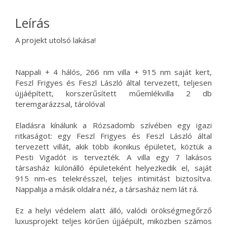
Leírás
A projekt utolsó lakása!
Nappali + 4 hálós, 266 nm villa + 915 nm saját kert,
Feszl Frigyes és Feszl László által tervezett, teljesen
újjáépített, korszerűsített műemlékvilla 2 db
teremgarázzsal, tárolóval
Eladásra kínálunk a Rózsadomb szívében egy igazi
ritkaságot: egy Feszl Frigyes és Feszl László által
tervezett villát, akik több ikonikus épületet, köztük a
Pesti Vigadót is tervezték. A villa egy 7 lakásos
társasház különálló épületeként helyezkedik el, saját
915 nm-es telekrésszel, teljes intimitást biztosítva.
Nappalija a másik oldalra néz, a társasház nem lát rá.
Ez a helyi védelem alatt álló, valódi örökségmegőrző
luxusprojekt teljes körűen újjáépült, miközben számos