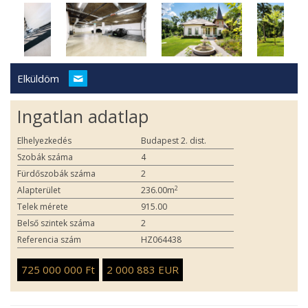
Elküldöm
Ingatlan adatlap
Elhelyezkedés
Budapest 2. dist.
Szobák száma
4
Fürdőszobák száma
2
2
Alapterület
236.00m
Telek mérete
915.00
Belső szintek száma
2
Referencia szám
HZ064438
725 000 000 Ft
2 000 883 EUR