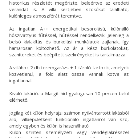
historikus részletét megőrizte, beleértve az eredeti
verandát is. A villa kertjében szökőkút található,
különleges atmoszférát teremtve.
Az ingatlan A++ energetikai besorolású, különálló
hőszivattyús fűtéssel, hűtéssel rendelkezik. Jelenleg a
belső kialakítás és burkolási munkálatok zajlanak, így
hamarosan költözhető. Az ár a kész burkolatokat,
szanitereket és beépített szekrényeket is tartalmazza.
A villához 2 db teremgarázs + 1 tároló tartozik, amelyek
közvetlenül, a föld alatt össze vannak kötve az
ingatlannal.
Kiváló lokáció: a Margit híd gyalogosan 10 percen belül
elérhető.
Jogilag két külön helyrajzi számon nyilvántartott lakásból
álló, villaépületként funkcionáló ingatlanról van szó,
amely egyben és külön is használható.
Külön szinten személyzeti vagy vendéglakrésszel