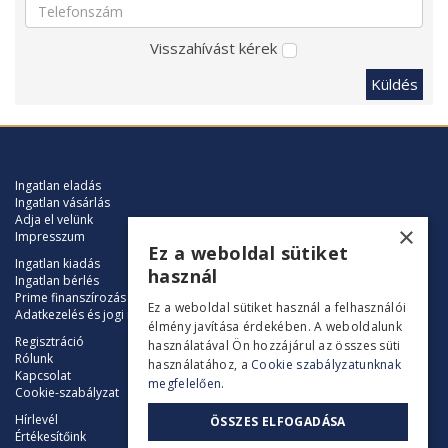
Visszahívást kérek
Küldés
Ingatlan eladás
Ingatlan vásárlás
Adja el velünk
×
Impresszum
Ez a weboldal sütiket
Ingatlan kiadás
használ
Ingatlan bérlés
Prime finanszírozás
Ez a weboldal sütiket használ a felhasználói
Adatkezelés és jogi nyilatkozat
élmény javítása érdekében. A weboldalunk
Regisztráció
használatával Ön hozzájárul az összes süti
Rólunk
használatához, a
Cookie szabályzatunknak
Kapcsolat
megfelelően.
Cookie-szabályzat
Hírlevél
ÖSSZES ELFOGADÁSA
Értékesítőink